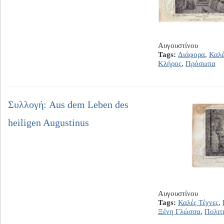
Αυγουστίνου
Tags:
Διάφορα
,
Καλέ
Κλήρος
,
Πρόσωπα
Συλλογή: Aus dem Leben des
heiligen Augustinus
Αυγουστίνου
Tags:
Καλές Τέχνες
,
Ξένη Γλώσσα
,
Πολιτ