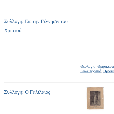
Συλλογή: Εις την Γέννησιν του
Χριστού
Θεολογία
,
Θρησκευτ
Καλλιτεχνικό
,
Πρόσ
Συλλογή: Ο Γαλιλαίος