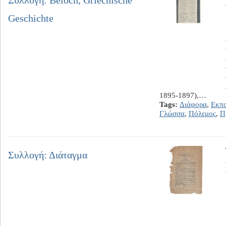
Συλλογή: Beloch, Griechische
Geschichte
1895-1897),…
Tags:
Διάφορα
,
Εκπα
Γλώσσα
,
Πόλεμος
,
Π
Συλλογή: Διάταγμα