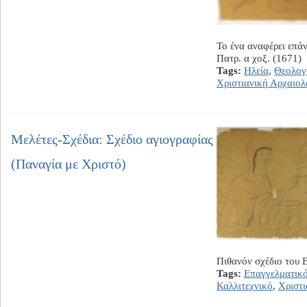
Το ένα αναφέρει επά
Πατρ. α χοξ. (1671)
Tags:
Ηλεία
,
Θεολογ
Χριστιανική Αρχαιολ
Μελέτες-Σχέδια: Σχέδιο αγιογραφίας
(Παναγία με Χριστό)
Πιθανόν σχέδιο του
Tags:
Επαγγελματικ
Καλλιτεχνικό
,
Χριστι