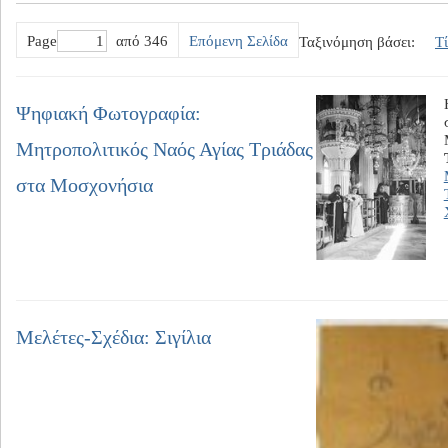
Page
από 346
Επόμενη Σελίδα
Ταξινόμηση βάσει:
Τ
Ψηφιακή Φωτογραφία:
Μητροπολιτικός Ναός Αγίας Τριάδας
στα Μοσχονήσια
Μελέτες-Σχέδια: Σιγίλια