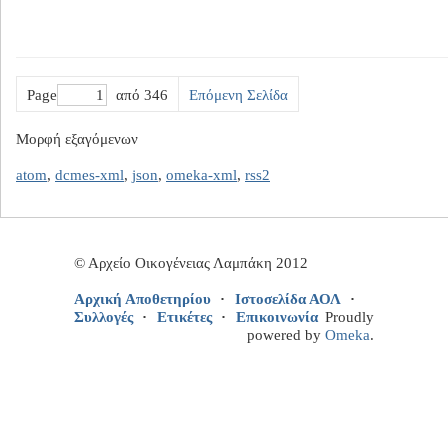
Page
από 346
Επόμενη Σελίδα
Μορφή εξαγόμενων
atom
,
dcmes-xml
,
json
,
omeka-xml
,
rss2
© Αρχείο Οικογένειας Λαμπάκη 2012
Αρχική Αποθετηρίου
Ιστοσελίδα ΑΟΛ
Συλλογές
Ετικέτες
Επικοινωνία
Proudly
powered by
Omeka
.