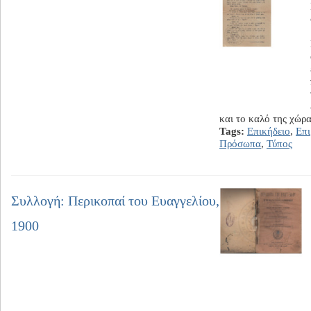
και το καλό της χώ
Tags:
Επικήδειο
,
Επ
Πρόσωπα
,
Τύπος
Συλλογή: Περικοπαί του Ευαγγελίου,
1900