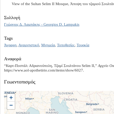
View of the Sultan Selim II Mosque, Άποψη του τζαμιού Σουλτά
Συλλογή
Γεώργιος Δ. Λαμπάκης - Georgios D. Lampakis
Tags
Άγραφη
,
Αναμνηστική
,
Μνημεία
,
Τοποθεσίες
,
Τουρκία
Aναφορά
“Καρτ-Ποστάλ: Αδριανούπολη, Τζαμί Σουλτάνου Selim II,”
Αρχείο Οι
https://www.aol-apothetirio.com/items/show/6027
.
Γεωεντοπισμός
+
−