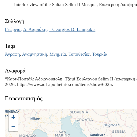
Interior view of the Sultan Selim II Mosque, Εσωτερική άποψη 
Συλλογή
Γεώργιος Δ. Λαμπάκης - Georgios D. Lampakis
Tags
Άγραφη
,
Αναμνηστική
,
Μνημεία
,
Τοποθεσίες
,
Τουρκία
Aναφορά
“Καρτ-Ποστάλ: Αδριανούπολη, Τζαμί Σουλτάνου Selim II (εσωτερική
2026,
https://www.aol-apothetirio.com/items/show/6025
.
Γεωεντοπισμός
+
−