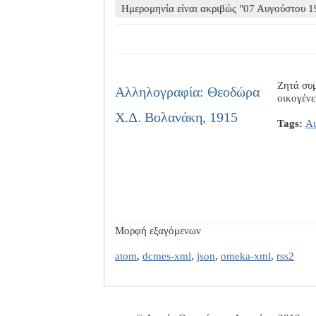
Ημερομηνία είναι ακριβώς "07 Αυγούστου 1
Ζητά συμ
Αλληλογραφία: Θεοδώρα
οικογένε
Χ.Δ. Βολανάκη, 1915
Tags:
Αι
Μορφή εξαγόμενων
atom
,
dcmes-xml
,
json
,
omeka-xml
,
rss2